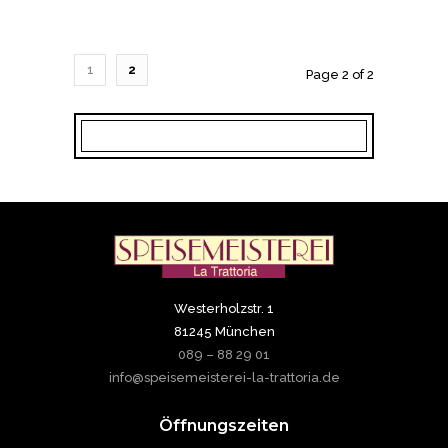
1
2
Page 2 of 2
Westerholzstr. 1
81245 München
089 – 88 29 01
info@speisemeisterei-la-trattoria.de
Öffnungszeiten